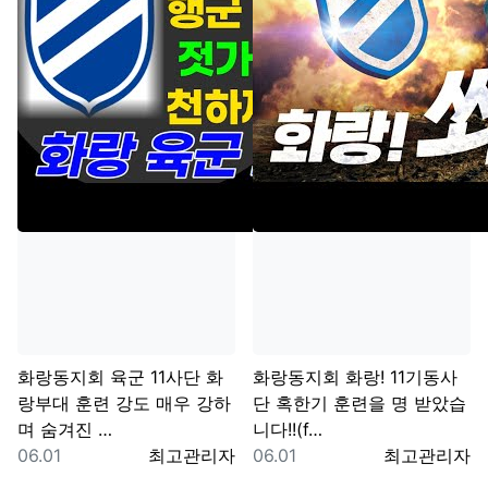
화랑동지회
육군 11사단 화
화랑동지회
화랑! 11기동사
랑부대 훈련 강도 매우 강하
단 혹한기 훈련을 명 받았습
며 숨겨진 …
니다!!(f…
등록일
등록자
등록일
등록자
06.01
최고관리자
06.01
최고관리자