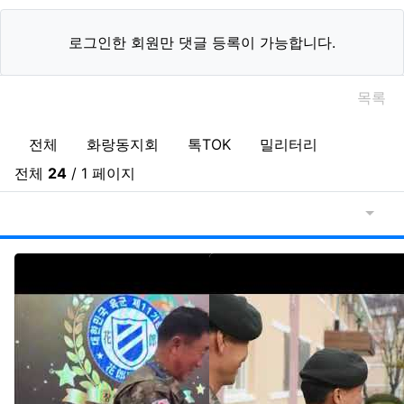
로그인한 회원만 댓글 등록이 가능합니다.
목록
아말다말TV 분류 목록
전체
화랑동지회
톡TOK
밀리터리
데일리
이전 분
다음
전체
24
/ 1 페이지
게시물
게