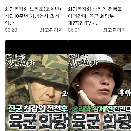
화랑동지회
노라조(조현빈)
화랑동지회
승리의 전통을
창립10주년 기념행사 초청
이어간다! 육군 화랑부
영상
대???? [TV내…
등록일
등록자
등록일
등록자
06.23
최고관리자
06.01
최고관리자