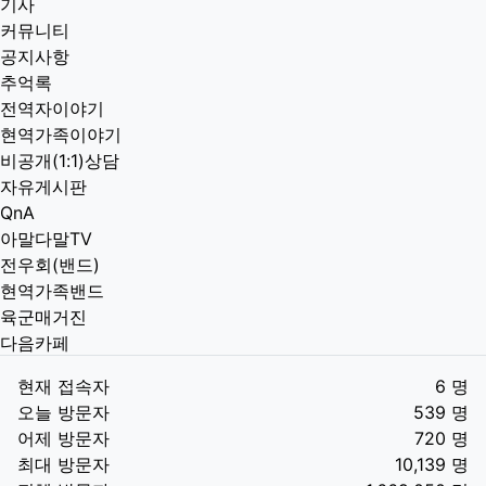
기사
커뮤니티
공지사항
추억록
전역자이야기
현역가족이야기
비공개(1:1)상담
자유게시판
QnA
아말다말TV
전우회(밴드)
현역가족밴드
육군매거진
다음카페
현재 접속자
6 명
오늘 방문자
539 명
어제 방문자
720 명
최대 방문자
10,139 명