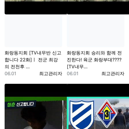
화랑동지회
[TV내무반 신고
화랑동지회
승리와 함께 전
합니다 22화]ㅣ 전군 최강
진한다! 육군 화랑부대????
의 전천후 …
[TV내무…
등록일
등록자
등록일
등록자
06.01
최고관리자
06.01
최고관리자