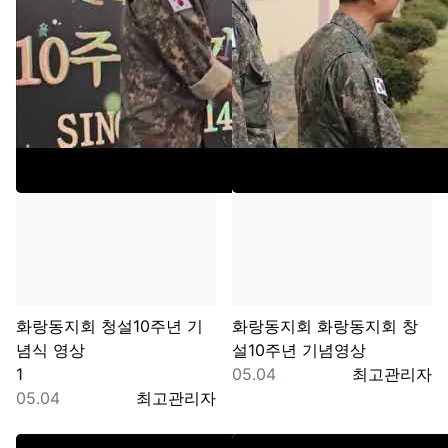
화랑동지회
청설10주년 기
화랑동지회
화랑동지회 창
념식 영상
설10주년 기념영상
댓글
등록일
등록자
1
05.04
최고관리자
등록일
등록자
05.04
최고관리자