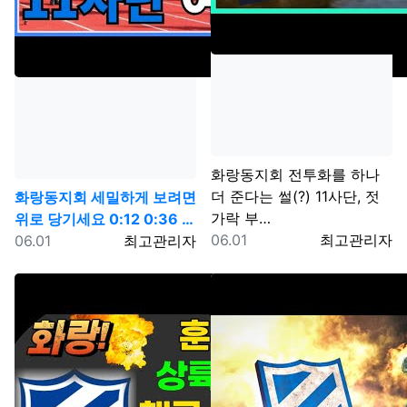
화랑동지회
전투화를 하나
더 준다는 썰(?) 11사단, 젓
화랑동지회
세밀하게 보려면
가락 부…
위로 당기세요 0:12 0:36 …
등록일
등록자
등록일
등록자
06.01
최고관리자
06.01
최고관리자