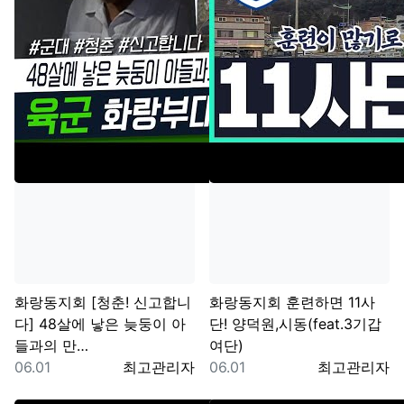
화랑동지회
[청춘! 신고합니
화랑동지회
훈련하면 11사
다] 48살에 낳은 늦둥이 아
단! 양덕원,시동(feat.3기갑
들과의 만…
여단)
등록일
등록자
등록일
등록자
06.01
최고관리자
06.01
최고관리자