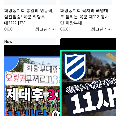
화랑동지회
통일의 원동력,
화랑동지회
육지의 해병대
임전필승! 육군 화랑부
로 불리는 육군 제11기동사
대???? [TV…
단 화랑부대. …
등록일
등록자
등록일
등록자
06.01
최고관리자
06.01
최고관리자
Now