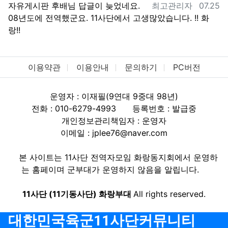
등록자
등록일
자유게시판
후배님 답글이 늦었네요.
최고관리자
07.25
08년도에 전역했군요. 11사단에서 고생많았습니다. !! 화
랑!!
이용약관
이용안내
문의하기
PC버전
운영자 : 이재필(9연대 9중대 98년)
전화 : 010-6279-4993
등록번호 : 발급중
개인정보관리책임자 : 운영자
이메일 : jplee76@naver.com
본 사이트는 11사단 전역자모임 화랑동지회에서 운영하
는 홈페이며 군부대가 운영하지 않음을 알립니다.
11사단 (11기동사단) 화랑부대
All rights reserved.
대한민국육군11사단커뮤니티