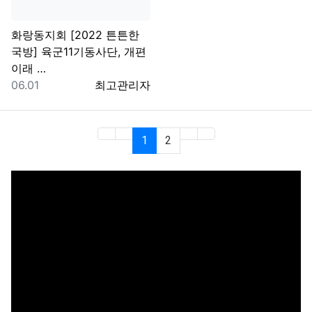
화랑동지회
[2022 튼튼한
국방] 육군11기동사단, 개편
이래 …
등록일
등록자
06.01
최고관리자
(current)
(last)
1
2