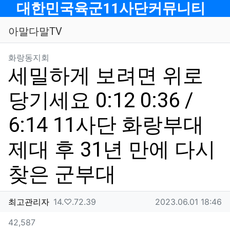
메뉴
대한민국육군11사단커뮤니티
아말다말TV
분류
화랑동지회
세밀하게 보려면 위로
당기세요 0:12 0:36 /
6:14 11사단 화랑부대
제대 후 31년 만에 다시
찾은 군부대
작성자 정보
작성
아이피
작성일
최고관리자
14.♡.72.39
2023.06.01 18:46
컨텐츠 정보
조회
42,587