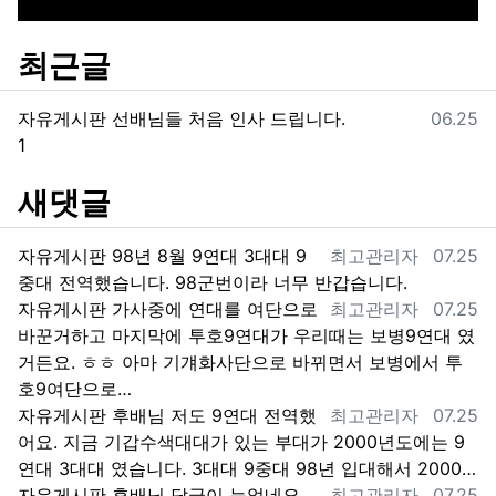
최근글
등록일
자유게시판
선배님들 처음 인사 드립니다.
06.25
댓글
1
새댓글
등록자
등록일
자유게시판
98년 8월 9연대 3대대 9
최고관리자
07.25
중대 전역했습니다. 98군번이라 너무 반갑습니다.
등록자
등록일
자유게시판
가사중에 연대를 여단으로
최고관리자
07.25
바꾼거하고 마지막에 투호9연대가 우리때는 보병9연대 였
거든요. ㅎㅎ 아마 기걔화사단으로 바뀌면서 보병에서 투
호9여단으로…
등록자
등록일
자유게시판
후배님 저도 9연대 전역했
최고관리자
07.25
어요. 지금 기갑수색대대가 있는 부대가 2000년도에는 9
연대 3대대 였습니다. 3대대 9중대 98년 입대해서 2000…
등록자
등록일
자유게시판
후배님 답글이 늦었네요.
최고관리자
07.25