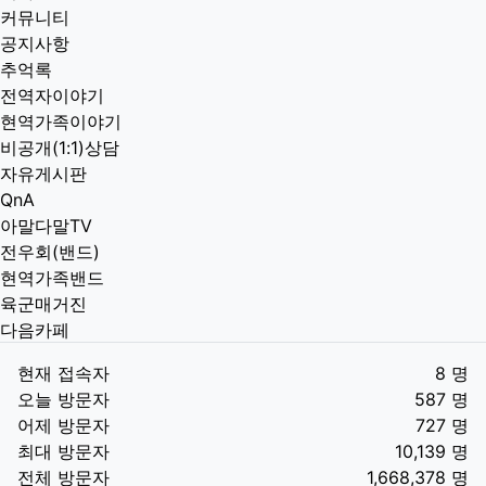
커뮤니티
공지사항
추억록
전역자이야기
현역가족이야기
비공개(1:1)상담
자유게시판
QnA
아말다말TV
전우회(밴드)
현역가족밴드
육군매거진
다음카페
현재 접속자
8 명
오늘 방문자
587 명
어제 방문자
727 명
최대 방문자
10,139 명
전체 방문자
1,668,378 명