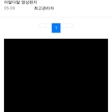
아말다말 영상편지
등록일
등록자
05.09
최고관리자
(current)
1