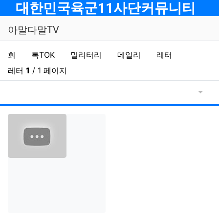
메뉴
대한민국육군11사단커뮤니티
아말다말TV
아말다말TV 분류 목록
현재 분류
지회
톡TOK
밀리터리
데일리
레터
이전 분
다음
레터
1
/ 1 페이지
게시물
게