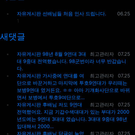
등록일
자유게시판
선배님들 처음 인사 드립니다.
06.25
댓글
1
새댓글
등록자
등록일
자유게시판
98년 8월 9연대 3대
최고관리자
07.25
대 9중대 전역했습니다. 98군번이라 너무 반갑습니
다.
등록자
등록일
자유게시판
가사중에 연대를 여
최고관리자
07.25
단으로 바꾼거하고 마지막에 투호9연대가 우리때는
보병9연대 였거든요. ㅎㅎ 아마 기걔화사단으로 바뀌
면서 보병에서 투호9여단으로…
등록자
등록일
자유게시판
후배님 저도 9연대
최고관리자
07.25
전역했어요. 지금 기갑수색대대가 있는 부대가 2000
년도에는 9연대 3대대 였습니다. 3대대 9중대 98년
입대해서 2000…
등록자
등록일
자유게시판
후배님 답글이 늦었
최고관리자
07.25