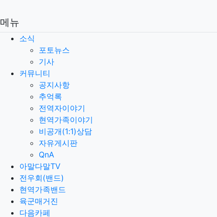
메뉴
소식
포토뉴스
기사
커뮤니티
공지사항
추억록
전역자이야기
현역가족이야기
비공개(1:1)상담
자유게시판
QnA
아말다말TV
전우회(밴드)
현역가족밴드
육군매거진
다음카페