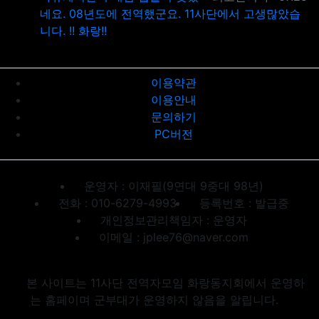
네요. 08년도에 전역했군요. 11사단에서 고생많았습
니다. !! 화랑!!
이용약관
이용안내
문의하기
PC버전
운영자 : 이재필(9연대 9중대 98년)
전화 : 010-6279-4993
등록번호 : 발급중
개인정보관리책임자 : 운영자
이메일 : jplee76@naver.com
본 사이트는 11사단 전역자모임 화랑동지회에서 운영하
는 홈페이며 군부대가 운영하지 않음을 알립니다.