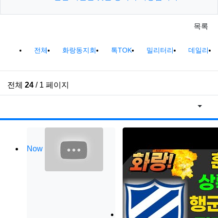
목록
아말다말TV 분류 목록
전체
화랑동지회
톡TOK
밀리터리
데일리
전체
24
/ 1 페이지
조회순
게
Now