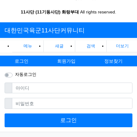
11사단 (11기동사단) 화랑부대
All rights reserved.
대한민국육군11사단커뮤니티
메뉴
새글
검색
더보기
로그인
회원가입
정보찾기
자동로그인
필수
아이디
필수
비밀번호
로그인