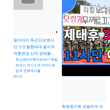
밀리터리
육군12보병사
단 수도탈환대대 을지유
격훈련장 산악 장애물…
등록자
최고관리자
쪽지보내기
메일
보내기
자기소개
아이디로
검색
전체게시물
등록일
06.01
화랑동지회
세밀하게 보