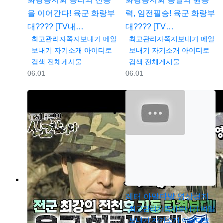
을 이어간다! 육군 화랑부
력, 임전필승! 육군 화랑부
대???? [TV내…
대???? [TV…
등록자
등록자
최고관리자
쪽지보내기
메일
최고관리자
쪽지보내기
메일
보내기
자기소개
아이디로
보내기
자기소개
아이디로
검색
전체게시물
검색
전체게시물
등록일
등록일
06.01
06.01
레터
아말다말 영상편지
등록자
최고관리자
쪽지보내기
메일
보내기
자기소개
아이디로