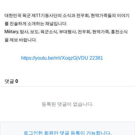
대한민국 육군 제11기동사단의 소식과 전우회, 현역가족들의 이야기
를 진솔하게 소개하는 채널입니다.

Military, 탐사, 보도, 육군소식, 부대행사, 전우회, 현역가족, 홍천소식
을 제보 바랍니다.
관련자료
회 연결
https://youtu.be/mVXoqzGjVDU
22381
댓글
0
등록된 댓글이 없습니다.
로그인한 회원만 댓글 등록이 가능합니다.