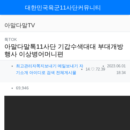
메뉴
대한민국육군11사단커뮤니티
아말다말TV
분류
톡TOK
아말다말톡11사단 기갑수색대대 부대개방
행사 이상병어머니편
작성자 정보
작성일
최고관리자
쪽지보내기
메일보내기
자
2023.06.01
아이피
14.♡.72.39
작성
기소개
아이디로 검색
전체게시물
18:34
컨텐츠 정보
조회
69,946
본문