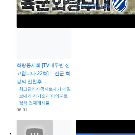
검색
전체게시물
등록일
05.09
화랑동지회
[TV내무반 신
고합니다 22화]ㅣ 전군 최
강의 전천후 …
등록자
최고관리자
쪽지보내기
메일
보내기
자기소개
아이디로
검색
전체게시물
등록일
06.01