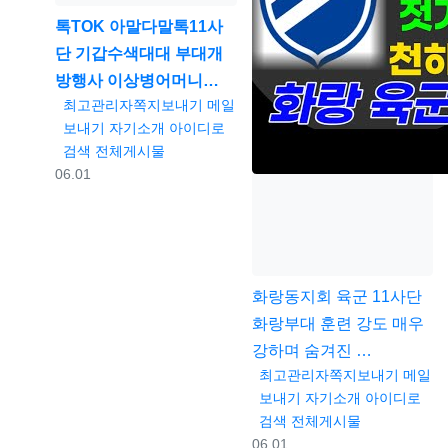
톡TOK
아말다말톡11사
단 기갑수색대대 부대개
방행사 이상병어머니…
등록자
최고관리자
쪽지보내기
메일
보내기
자기소개
아이디로
검색
전체게시물
등록일
06.01
화랑동지회
육군 11사단
화랑부대 훈련 강도 매우
강하며 숨겨진 …
등록자
최고관리자
쪽지보내기
메일
보내기
자기소개
아이디로
검색
전체게시물
등록일
06.01