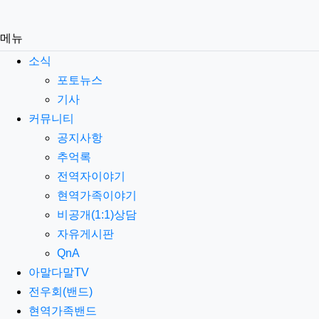
메뉴
소식
포토뉴스
기사
커뮤니티
공지사항
추억록
전역자이야기
현역가족이야기
비공개(1:1)상담
자유게시판
QnA
아말다말TV
전우회(밴드)
현역가족밴드