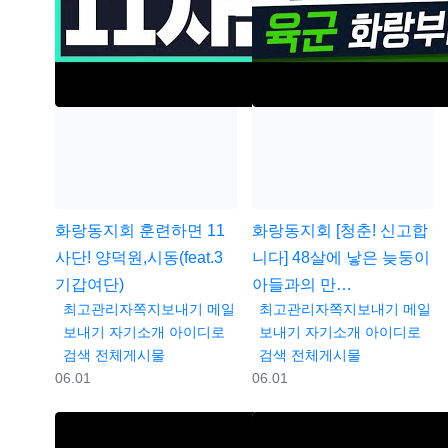
화랑동지회
훈련하면 11
화랑동지회
[청춘! 신고합
사단! 양덕원,시동(feat.3
니다] 48살에 낳은 늦둥이
기갑여단)
아들과의 만…
등록자
등록자
최고관리자
쪽지보내기
메일
최고관리자
쪽지보내기
메일
보내기
자기소개
아이디로
보내기
자기소개
아이디로
검색
전체게시물
검색
전체게시물
등록일
등록일
06.01
06.01