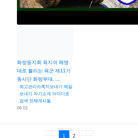
화랑동지회
육지의 해병
대로 불리는 육군 제11기
동사단 화랑부대. …
등록자
최고관리자
쪽지보내기
메일
보내기
자기소개
아이디로
검색
전체게시물
등록일
06.01
(current)
(last)
1
2