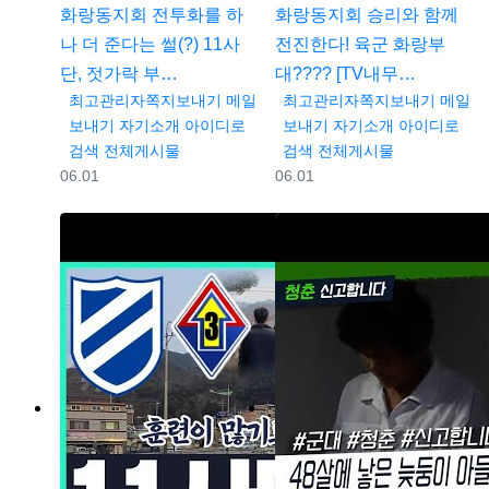
화랑동지회
전투화를 하
화랑동지회
승리와 함께
나 더 준다는 썰(?) 11사
전진한다! 육군 화랑부
단, 젓가락 부…
대???? [TV내무…
등록자
등록자
최고관리자
쪽지보내기
메일
최고관리자
쪽지보내기
메일
보내기
자기소개
아이디로
보내기
자기소개
아이디로
검색
전체게시물
검색
전체게시물
등록일
등록일
06.01
06.01