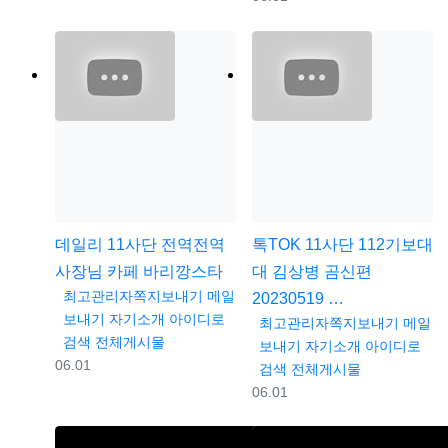
데일리
11사단 전역전역
톡TOK
11사단 112기보대
사장님 카페 바리깡스타
대 김상병 곰신편
등록자
최고관리자
쪽지보내기
메일
20230519 …
보내기
자기소개
아이디로
등록자
최고관리자
쪽지보내기
메일
검색
전체게시물
보내기
자기소개
아이디로
등록일
06.01
검색
전체게시물
등록일
06.01