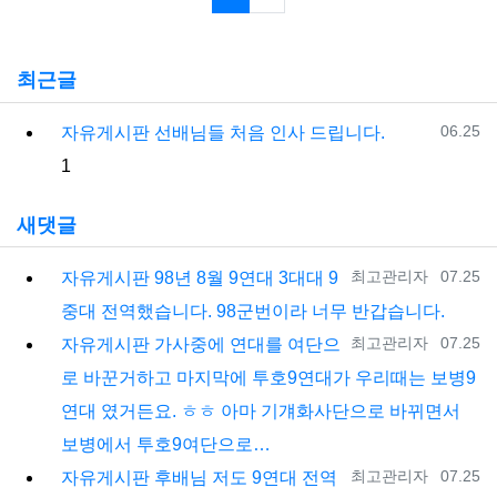
최근글
등록일
06.25
자유게시판
선배님들 처음 인사 드립니다.
댓글
1
새댓글
등록자
등록일
최고관리자
07.25
자유게시판
98년 8월 9연대 3대대 9
중대 전역했습니다. 98군번이라 너무 반갑습니다.
등록자
등록일
최고관리자
07.25
자유게시판
가사중에 연대를 여단으
로 바꾼거하고 마지막에 투호9연대가 우리때는 보병9
연대 였거든요. ㅎㅎ 아마 기걔화사단으로 바뀌면서
보병에서 투호9여단으로…
등록자
등록일
최고관리자
07.25
자유게시판
후배님 저도 9연대 전역