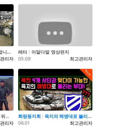
S 990329 방송
레터
아말다말 영상편지
자
등록일
등록자
관리자
05.09
최고관리자
Now
 31년 만에…
화랑동지회
육지의 해병대로 불리는 육군 제11기동사단 화랑부대. 북한군 9개 사단도 맞다이 가능한 최강화력의 기계화 부…
자
등록일
등록자
관리자
06.01
최고관리자