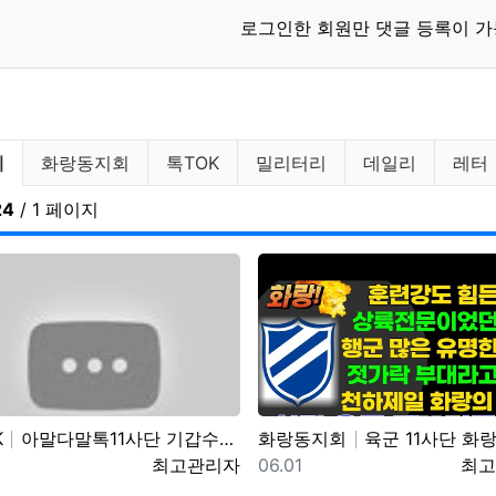
로그인한 회원만 댓글 등록이 가
다말TV 분류 목록
체
화랑동지회
톡TOK
밀리터리
데일리
레터
24
/ 1 페이지
K
아말다말톡11사단 기갑수색대대 부대개방행사 이상병어머니편
화랑동지회
육군 11사단 화랑부대 훈련 강도 매우 강하며 숨겨진 힘든 젓가락 부대 화랑 전우회 활
일
등록자
등록일
등록
최고관리자
06.01
최고