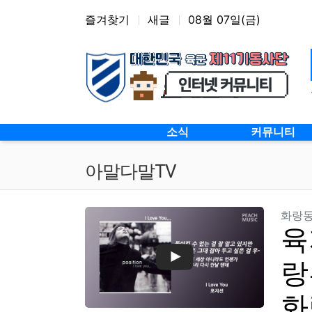
상단 네비
즐겨찾기
새글
08월 07일(금)
메인 메뉴
소식
커뮤니티
아말다말TV
화랑
육
랑
화