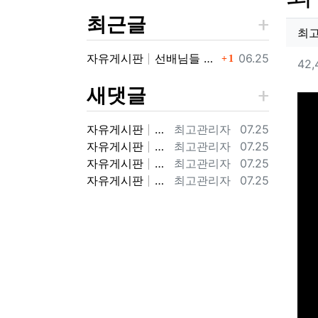
최근글
작
최
댓글
등록일
자유게시판
선배님들 처음 인사 드립니다.
06.25
컨
1
42,
새댓글
본
등록자
등록일
자유게시판
98년 8월 9연대 3대대 9중대 전역했습니다. 98군번이라 너무 반갑습니다.
최고관리자
07.25
등록자
등록일
자유게시판
가사중에 연대를 여단으로 바꾼거하고 마지막에 투호9연대가 우리때는 보병9연대 였거든요. ㅎㅎ 아마 기걔화사단으로 바뀌면서 보병에서 투호9여단으로…
최고관리자
07.25
등록자
등록일
자유게시판
후배님 저도 9연대 전역했어요. 지금 기갑수색대대가 있는 부대가 2000년도에는 9연대 3대대 였습니다. 3대대 9중대 98년 입대해서 2000…
최고관리자
07.25
등록자
등록일
자유게시판
후배님 답글이 늦었네요. 08년도에 전역했군요. 11사단에서 고생많았습니다. !! 화랑!!
최고관리자
07.25