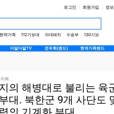
로그인
회원가입
정보
현역가족
112기보대
자대배치
수송부
130기보대
1
아말다말TV
전우회(밴드)
현역가족밴드
분류
동지회
지의 해병대로 불리는 육군
부대. 북한군 9개 사단도
력의 기계화 부대