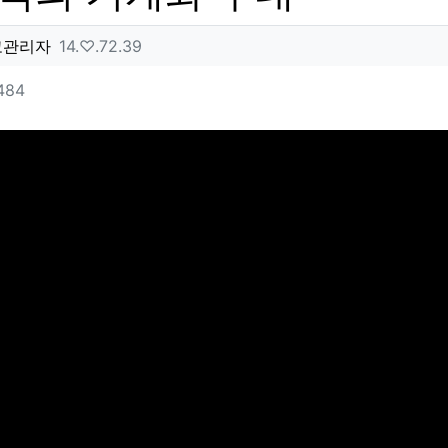
성자 정보
작성
아이피
고관리자
14.♡.72.39
텐츠 정보
조회
484
문