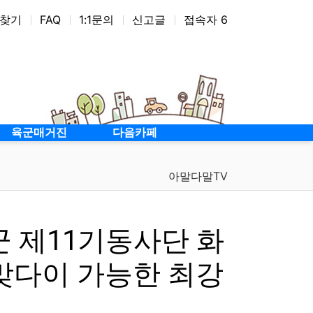
찾기
FAQ
1:1문의
신고글
접속자 6
08기보대
127기보대대
전우회
사단직할
12전차대
현
육군매거진
다음카페
아말다말TV
 제11기동사단 화
 맞다이 가능한 최강