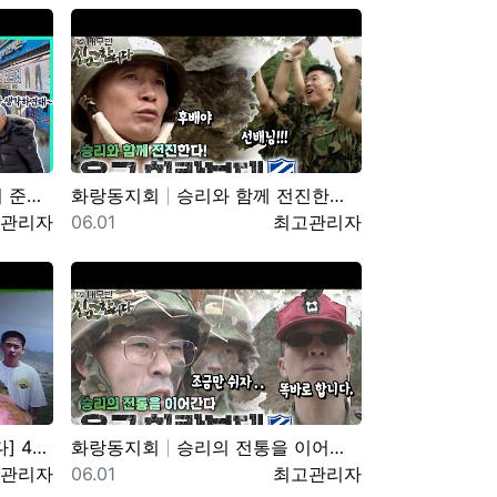
젓가락 부대
화랑동지회
승리와 함께 전진한다! 육군 화랑부대???? [TV내무반 신고합니다 95화]ㅣKBS 000918 방송
자
등록일
등록자
관리자
06.01
최고관리자
S 040906 방송
화랑동지회
승리의 전통을 이어간다! 육군 화랑부대???? [TV내무반 신고합니다 59화]ㅣKBS 991220 방송
자
등록일
등록자
관리자
06.01
최고관리자