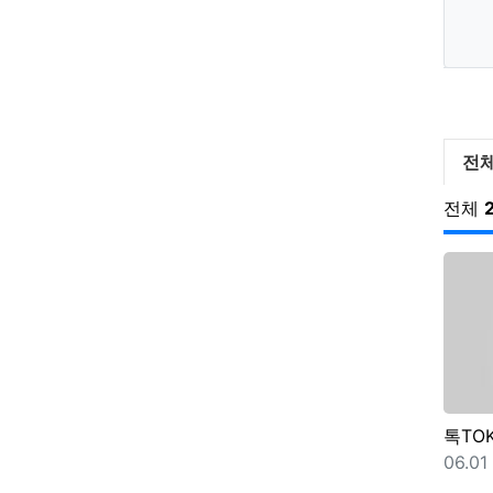
아말
전
전체
톡TO
등록
06.01