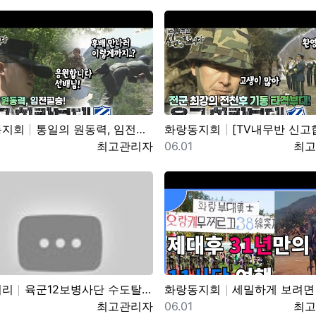
동지회
통일의 원동력, 임전필승! 육군 화랑부대???? [TV내무반 신고합니다 129화]ㅣKBS 010528 방송
화랑동지회
[TV내무반 신고합니다 22화]ㅣ 전군 최강의 전천후 기동 타격부대! 육군 화랑부대 KB
일
등록자
등록일
등록
최고관리자
06.01
최고
터리
육군12보병사단 수도탈환대대 을지유격훈련장 산악 장애물 극복 훈련
화랑동지회
세밀하게 보려면 위로 당기세요 0:12 0:36 / 6:14 11사단 화랑부대 제대 후
일
등록자
등록일
등록
최고관리자
06.01
최고