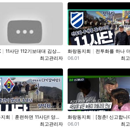
K
11사단 112기보대대 김상병 곰신편 20230519 자막
화랑동지회
전투화를 하나 더 준다는 썰(?) 11사단, 
일
등록자
등록일
등록
최고관리자
06.01
최고
동지회
훈련하면 11사단! 양덕원,시동(feat.3기갑여단)
화랑동지회
[청춘! 신고합니다] 48살에 낳은 늦둥이 아들과의 만남! 육군 화랑부대 ｜ KB
일
등록자
등록일
등록
최고관리자
06.01
최고