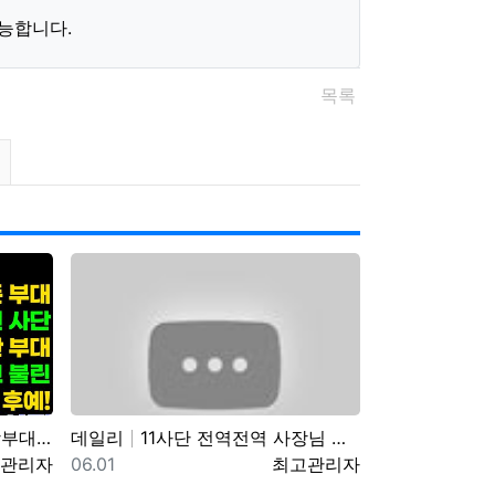
능합니다.
목록
조회순 정렬
게시판 검색
발하고 상륙전문이었던 …
데일리
11사단 전역전역 사장님 카페 바리깡스타
자
등록일
등록자
관리자
06.01
최고관리자