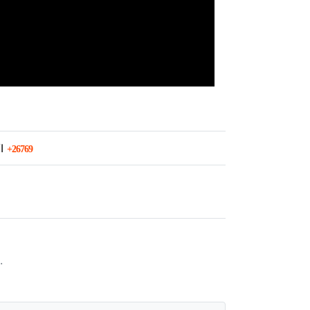
회 연결
VI
26769
.