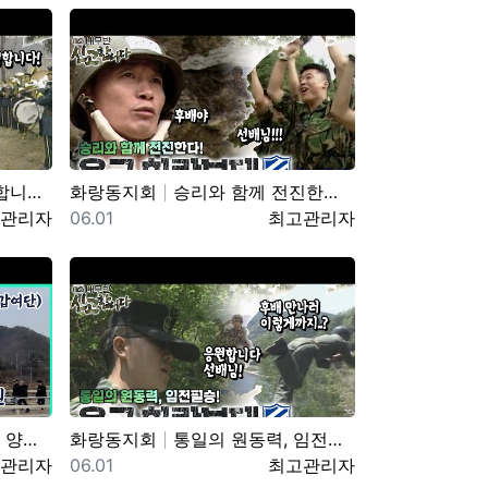
S 990329 방송
화랑동지회
승리와 함께 전진한다! 육군 화랑부대???? [TV내무반 신고합니다 95화]ㅣKBS 000918 방송
자
등록일
등록자
관리자
06.01
최고관리자
기갑여단)
화랑동지회
통일의 원동력, 임전필승! 육군 화랑부대???? [TV내무반 신고합니다 129화]ㅣKBS 010528 방송
자
등록일
등록자
관리자
06.01
최고관리자