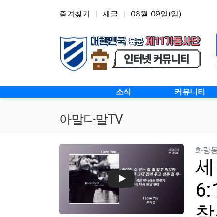
상단 네비
즐겨찾기
새글
08월 09일(일)
메인 메뉴
소식
커뮤니티
아말다말TV
화랑
세
6
찾