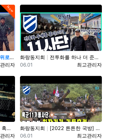
Now
제대 후 31년 만에…
화랑동지회
전투화를 하나 더 준다는 썰(?) 11사단, 젓가락 부대
자
등록일
등록자
관리자
06.01
최고관리자
 ROK ARMY
화랑동지회
[2022 튼튼한 국방] 육군11기동사단, 개편 이래 최장거리 기동훈련
자
등록일
등록자
관리자
06.01
최고관리자