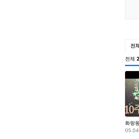
아말
전
전체
화랑
등록
05.04