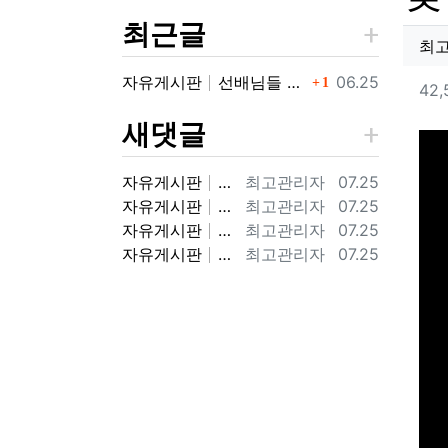
최근글
작
최
댓글
등록일
자유게시판
선배님들 처음 인사 드립니다.
06.25
컨
1
42,
새댓글
본
등록자
등록일
자유게시판
98년 8월 9연대 3대대 9중대 전역했습니다. 98군번이라 너무 반갑습니다.
최고관리자
07.25
등록자
등록일
자유게시판
가사중에 연대를 여단으로 바꾼거하고 마지막에 투호9연대가 우리때는 보병9연대 였거든요. ㅎㅎ 아마 기걔화사단으로 바뀌면서 보병에서 투호9여단으로…
최고관리자
07.25
등록자
등록일
자유게시판
후배님 저도 9연대 전역했어요. 지금 기갑수색대대가 있는 부대가 2000년도에는 9연대 3대대 였습니다. 3대대 9중대 98년 입대해서 2000…
최고관리자
07.25
등록자
등록일
자유게시판
후배님 답글이 늦었네요. 08년도에 전역했군요. 11사단에서 고생많았습니다. !! 화랑!!
최고관리자
07.25