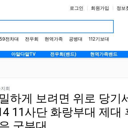
로그인
회원가입
정보
59전차대
전우회
현역가족
공병대
112기보대
12전
아말다말TV
전우회(밴드)
현역가족밴드
분류
동지회
밀하게 보려면 위로 당기세요 0
:14 11사단 화랑부대 제대
은 군부대