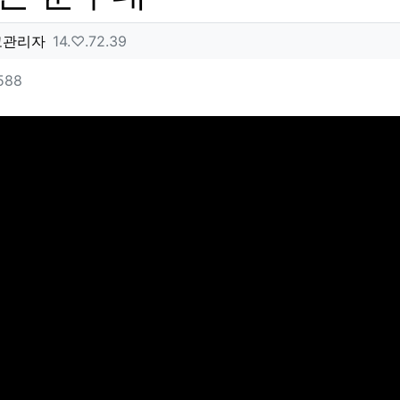
성자 정보
작성
아이피
고관리자
14.♡.72.39
텐츠 정보
조회
588
문