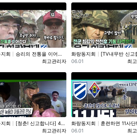
동지회
승리의 전통을 이어간다! 육군 화랑부대???? [TV내무반 신고합니다 59화]ㅣKBS 991220 방송
화랑동지회
[TV내무반 신고합니다 22화]ㅣ 전군 최강의 전천후 기동 타격부대! 육군 화랑부대 KB
일
등록자
등록일
등록
최고관리자
06.01
최고
동지회
[청춘! 신고합니다] 48살에 낳은 늦둥이 아들과의 만남! 육군 화랑부대 ｜ KBS 040906 방송
화랑동지회
훈련하면 11사단! 양덕원,시동(feat.3
일
등록자
등록일
등록
최고관리자
06.01
최고