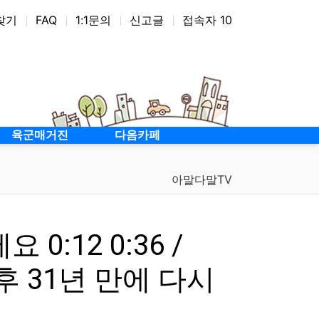
찾기
FAQ
1:1문의
신고글
접속자 10
차대
127기보대대
128기보대대
사단직할
자대배치
육군매거진
다음카페
아말다말TV
:12 0:36 /
 후 31년 만에 다시