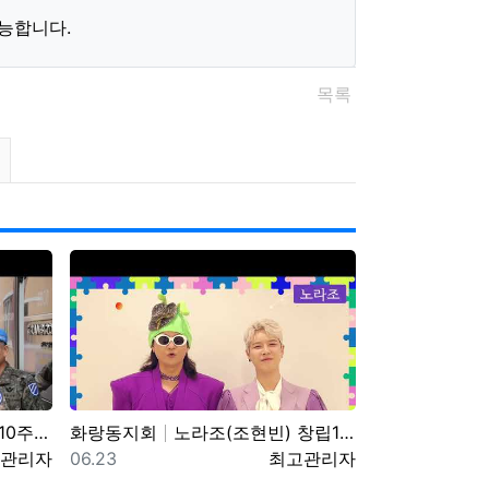
능합니다.
목록
게시물 정렬
게시판 검색
기념영상
화랑동지회
노라조(조현빈) 창립10주년 기념행사 초청 영상
자
등록일
등록자
관리자
06.23
최고관리자