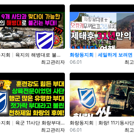
동지회
육지의 해병대로 불리는 육군 제11기동사단 화랑부대. 북한군 9개 사단도 맞다이 가능한 최강화력의 기계화 부…
화랑동지회
세밀하게 보려면 위로 당기세요 0:12 0:36 / 6:14 11사단 화랑부대 
일
등록자
등록일
등록
최고관리자
06.01
최고
동지회
육군 11사단 화랑부대 훈련 강도 매우 강하며 숨겨진 힘든 젓가락 부대 화랑 전우회 활발하고 상륙전문이었던 …
화랑동지회
화랑! 11기동사단 혹한기 훈련을 명 받았습니다!!(feat.소문난 기동 맛집) |
일
등록자
등록일
등록
최고관리자
06.01
최고