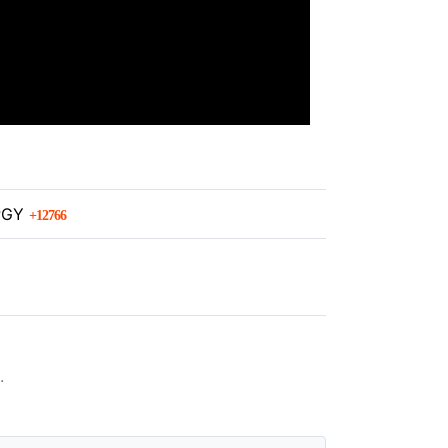
회 연결
ZPGY
12766
.