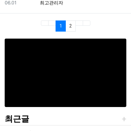
등록일
등록자
06.01
최고관리자
(current)
(last)
1
2
최근글
댓글