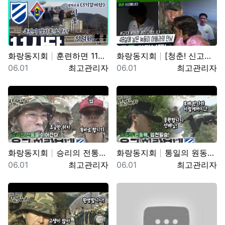
화랑동지회
훈련하면 11사단! 양덕원,시동(feat.3기갑여단)
화랑동지회
[청춘! 신고합니다] 48살에 낳은 늦둥이 아들과의 만…
등록일
등록자
등록일
등록자
06.01
최고관리자
06.01
최고관리자
화랑동지회
승리의 전통을 이어간다! 육군 화랑부대???? [TV내…
화랑동지회
통일의 원동력, 임전필승! 육군 화랑부대???? [TV…
등록일
등록자
등록일
등록자
06.01
최고관리자
06.01
최고관리자