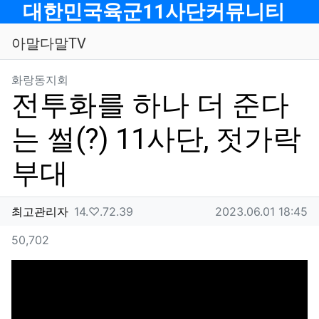
메뉴
대한민국육군11사단커뮤니티
아말다말TV
분류
화랑동지회
전투화를 하나 더 준다
는 썰(?) 11사단, 젓가락
부대
작성자 정보
작성
아이피
작성일
최고관리자
14.♡.72.39
2023.06.01 18:45
컨텐츠 정보
조회
50,702
본문