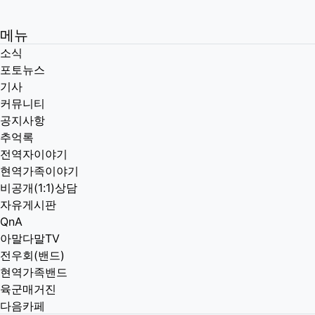
메뉴
소식
포토뉴스
기사
커뮤니티
공지사항
추억록
전역자이야기
현역가족이야기
비공개(1:1)상담
자유게시판
QnA
아말다말TV
전우회(밴드)
현역가족밴드
육군매거진
다음카페