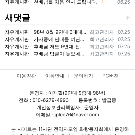
등록일
자유게시판
선배님들 처음 인사 드립니다.
06.25
1
새댓글
등록자
등록일
자유게시판
98년 8월 9연대 3대대 9중대 전역했습니다. 98군번이라 너무 반갑습니다.
최고관리자
07.25
등록자
등록일
자유게시판
가사중에 연대를 여단으로 바꾼거하고 마지막에 투호9연대가 우리때는 보병9연대 였거든요. ㅎㅎ 아마 기걔화사단으로 바뀌면서 보병에서 투호9여단으로…
최고관리자
07.25
등록자
등록일
자유게시판
후배님 저도 9연대 전역했어요. 지금 기갑수색대대가 있는 부대가 2000년도에는 9연대 3대대 였습니다. 3대대 9중대 98년 입대해서 2000…
최고관리자
07.25
등록자
등록일
자유게시판
후배님 답글이 늦었네요. 08년도에 전역했군요. 11사단에서 고생많았습니다. !! 화랑!!
최고관리자
07.25
이용약관
이용안내
문의하기
PC버전
운영자 : 이재필(9연대 9중대 98년)
전화 : 010-6279-4993
등록번호 : 발급중
개인정보관리책임자 : 운영자
이메일 : jplee76@naver.com
본 사이트는 11사단 전역자모임 화랑동지회에서 운영하