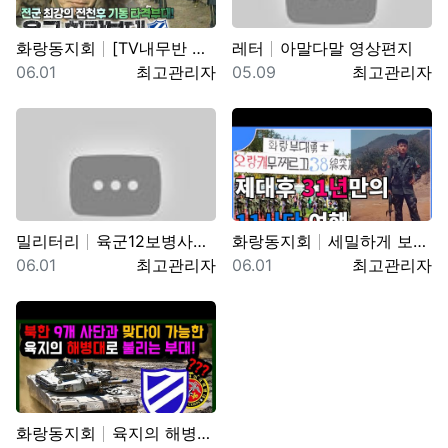
화랑동지회
[TV내무반 신고합니다 22화]ㅣ 전군 최강의 전천후 …
레터
아말다말 영상편지
등록일
등록자
등록일
등록자
06.01
최고관리자
05.09
최고관리자
밀리터리
육군12보병사단 수도탈환대대 을지유격훈련장 산악 장애물…
화랑동지회
세밀하게 보려면 위로 당기세요 0:12 0:36 …
등록일
등록자
등록일
등록자
06.01
최고관리자
06.01
최고관리자
화랑동지회
육지의 해병대로 불리는 육군 제11기동사단 화랑부대. …