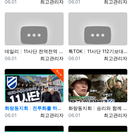
등록일
등록자
등록일
등록자
06.01
최고관리자
06.01
최고관리자
데일리
11사단 전역전역 사장님 카페 바리깡스타
톡TOK
11사단 112기보대대 김상병 곰신편 20230519 …
등록일
등록자
등록일
등록자
06.01
최고관리자
06.01
최고관리자
Now
화랑동지회
전투화를 하나 더 준다는 썰(?) 11사단, 젓가락 부…
화랑동지회
승리와 함께 전진한다! 육군 화랑부대???? [TV내무…
등록일
등록자
등록일
등록자
06.01
최고관리자
06.01
최고관리자