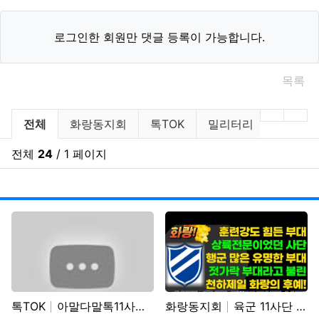
로그인한 회원만 댓글 등록이 가능합니다.
목록
아말다말TV 분류 목록
이전 분
다음
전체
화랑동지회
톡TOK
밀리터리
데일리
전체
24
/ 1 페이지
조회
게
톡TOK
아말다말톡11사단 기갑수색대대 부대개방행사 이상병어머니…
화랑동지회
육군 11사단 화랑부대 훈련 강도 매우 강하며 숨겨진 …