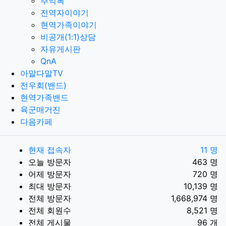
추억록
전역자이야기
현역가족이야기
비공개(1:1)상담
자유게시판
QnA
아말다말TV
전우회(밴드)
현역가족밴드
육군매거진
다음카페
현재 접속자
11 명
오늘 방문자
463 명
어제 방문자
720 명
최대 방문자
10,139 명
전체 방문자
1,668,974 명
전체 회원수
8,521 명
전체 게시물
96 개