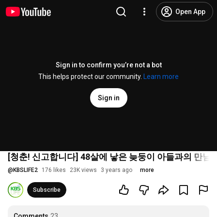
Open App
Sign in to confirm you’re not a bot
This helps protect our community.
Learn more
Sign in
[청춘! 신고합니다] 48살에 낳은 늦둥이 아들과의 만남! 육
@
KBSLIFE2
176 likes
23K views
3 years ago
more
Subscribe
Comments
23