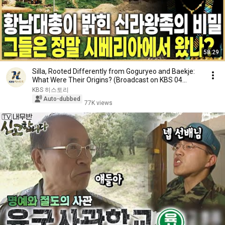
58:29
Silla, Rooted Differently from Goguryeo and Baekje:
What Were Their Origins? (Broadcast on KBS 04...
KBS 히스토리
Auto-dubbed
77K views