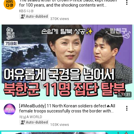
The sealed letter of Crown Prince Sado, kept hidden
for 100 years, and the shocking contents writ...
KBS 다큐
Auto-dubbed
370K views
1:13:31
[#MealBuddy] 11 North Korean soldiers defect🔥All
female troops successfully cross the border with...
채널A WORLD
Auto-dubbed
103K views