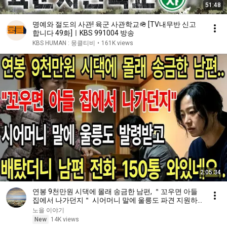
51:48
명예와 절도의 사관! 육군 사관학교🪖 [TV내무반 신고
합니다 49화]ㅣKBS 991004 방송
KBS HUMAN : 뭉클티비
•
161K views
2:05:34
연봉 9천만원 시댁에 몰래 송금한 남편, ＂꼬우면 아들
집에서 나가던지＂ 시어머니 말에 울릉도 파견 지원하
고 배탔더니 남편 부재중 전화 150통 와있네요
노을 이야기
New
14K views