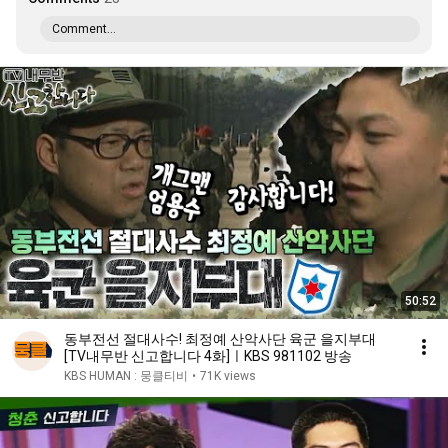
Comment...
50:52
동부전선 절대사수! 최정예 산악사단 육군 을지부대
[TV내무반 신고합니다 4화]ㅣKBS 981102 방송
KBS HUMAN : 뭉클티비
•
71K views