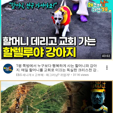
43:02
1평 쪽방에서 누구보다 행복하게 사는 할머니와 강아
지. 매일 할머니를 교회로 이끄는 독실한 크리스천 강아
지│#왜그러냥귀엽개
EBS 세나개 x 고부해 - 왜그러냥? 귀엽개!
•
311K views