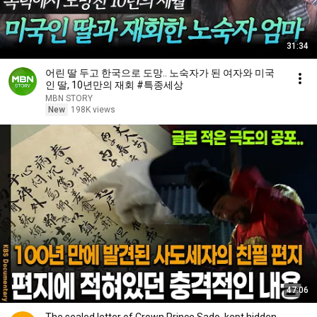
31:34
어린 딸 두고 한국으로 도망.. 노숙자가 된 여자와 미국
인 딸, 10년만의 재회 #특종세상
MBN STORY
New
198K views
47:06