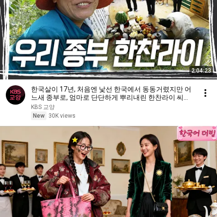
2:04:23
한국살이 17년, 처음엔 낯선 한국에서 동동거렸지만 어
느새 종부로, 엄마로 단단하게 뿌리내린 한찬라이 씨의
삶 [인간극장] KBS 방송
KBS 교양
New
30K views