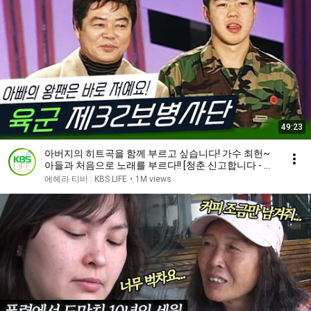
49:23
아버지의 히트곡을 함께 부르고 싶습니다! 가수 최헌~
아들과 처음으로 노래를 부르다!! [청춘 신고합니다 - 육
군 제32보병사단] (KBS 20060210 방송)
에헤라 티비 : KBS LIFE
•
1M views