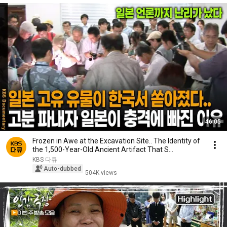
46:05
Frozen in Awe at the Excavation Site.. The Identity of
the 1,500-Year-Old Ancient Artifact That S...
KBS 다큐
Auto-dubbed
504K views